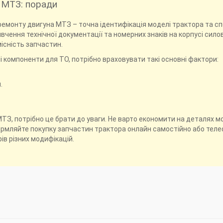
 МТЗ: поради
ремонту двигуна МТЗ – точна ідентифікація моделі трактора та спе
чення технічної документації та номерних знаків на корпусі силов
місність запчастин.
і компоненти для ТО, потрібно враховувати такі основні фактори:
и.
ТЗ, потрібно це брати до уваги. Не варто економити на деталях 
Оформляйте покупку запчастин трактора онлайн самостійно або те
в різних модифікацій.