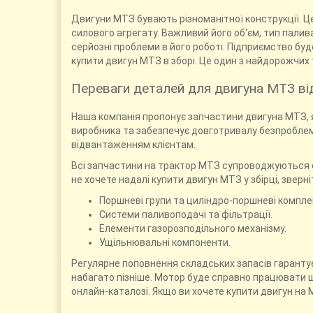
Двигуни МТЗ бувають різноманітної конструкції. Це
силового агрегату. Важливий його об'єм, тип палив
серйозні проблеми в його роботі. Підприємство буд
купити двигун МТЗ в зборі. Це один з найдорожчих 
Переваги деталей для двигуна МТЗ ві
Наша компанія пропонує запчастини двигуна МТЗ, я
виробника та забезпечує довготривалу безпроблем
відвантаженням клієнтам.
Всі запчастини на трактор МТЗ супроводжуються с
не хочете надалі купити двигун МТЗ у збірці, зверні
Поршневі групи та циліндро-поршневі комплек
Системи паливоподачі та фільтрації.
Елементи газорозподільного механізму.
Ущільнювальні компоненти.
Регулярне поповнення складських запасів гаранту
набагато пізніше. Мотор буде справно працювати щ
онлайн-каталозі. Якщо ви хочете купити двигун на 