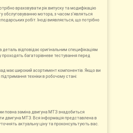
Потрібно враховувати рік випуску та модифікацію
агу обслуговуванню мотора, з часом з'являться
подарських робіт. Іноді виявляється, що потрібно
а деталь відповідає оригінальним специфікаціям
у проходять багаторівневе тестування перед
лад має широкий асортимент компонентів. Якщо ви
я підтримання техніки в робочому стані:
ими повна заміна двигуна МТЗ знадобиться
нти двигуна МТЗ. Вся інформація представлена в
 уточнять актуальну ціну та проконсультують вас.