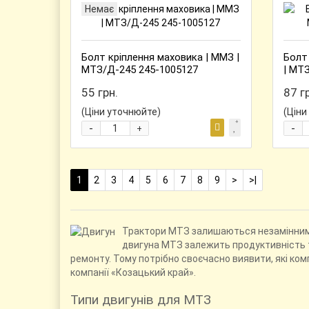
Немає
Болт кріплення маховика | ММЗ |
Болт
МТЗ/Д-245 245-1005127
| МТ
55 грн.
87 г
(Ціни уточнюйте)
(Ціни
-
-
+
1
2
3
4
5
6
7
8
9
>
>|
Трактори МТЗ залишаються незамінними 
двигуна МТЗ залежить продуктивність т
ремонту. Тому потрібно своєчасно виявити, які к
компанії «Козацький край».
Типи двигунів для МТЗ