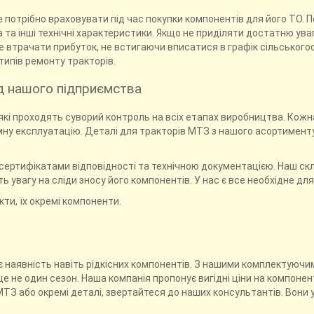
 потрібно враховувати під час покупки компонентів для його ТО. 
а та інші технічні характеристики. Якщо не приділяти достатню ув
е втрачати прибуток, не встигаючи вписатися в графік сільськогос
типів ремонту тракторів.
д нашого підприємства
кі проходять суворий контроль на всіх етапах виробництва. Кожн
ну експлуатацію. Деталі для тракторів МТЗ з нашого асортимент
ертифікатами відповідності та технічною документацією. Наш ск
ть увагу на сліди зносу його компонентів. У нас є все необхідне дл
ти, їх окремі компоненти.
є наявність навіть рідкісних компонентів. З нашими комплектуюч
е не один сезон. Наша компанія пропонує вигідні ціни на компоне
МТЗ або окремі деталі, звертайтеся до наших консультантів. Вони