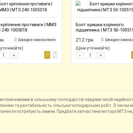
 кріплення противаги | ММЗ
Болт кришки корінного
З 240-1005018
підшипника | МТЗ 50-10051
рн.
212 грн.
Швидке замовлення
Швидке замов
 уточнюйте)
(Ціни уточнюйте)
-
+
+
помічниками в сільському господарстві завдяки своїй надійності 
ехніки та рентабельність сільськогосподарських робіт. З часом 
омпоненти потребують заміни. Придбати запчастини мотора МТЗ н