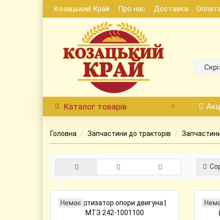
Козацький Край
Про нас
Доставка
Оплат
Скрі
Каталог
товарів
Акц
Головна
Запчастини до тракторів
Запчастини
Сор
Немає
Нем