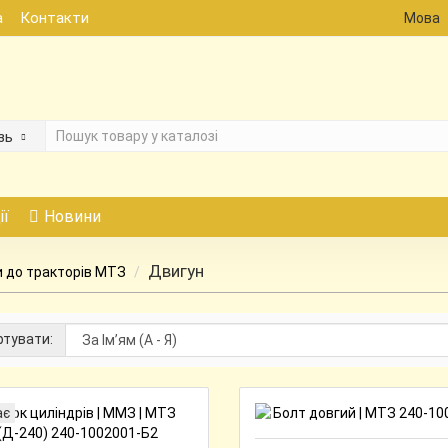
а
Контакти
Мова
зь
ії
Новини
Двигун
 до тракторів МТЗ
тувати:
ає