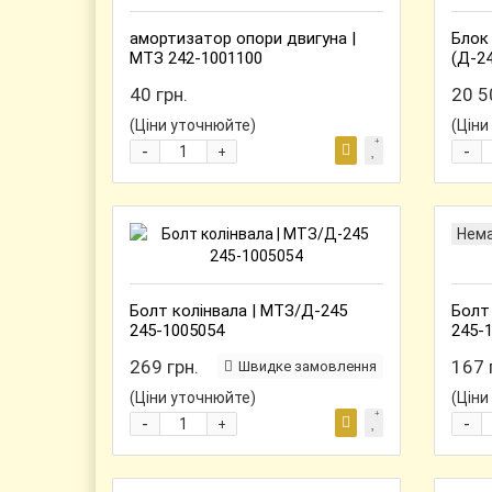
амортизатор опори двигуна |
Блок 
МТЗ 242-1001100
(Д-24
40 грн.
20 5
(Ціни уточнюйте)
(Ціни
-
-
+
Нем
Болт колінвала | МТЗ/Д-245
Болт 
245-1005054
245-
269 грн.
167 
Швидке замовлення
(Ціни уточнюйте)
(Ціни
-
-
+