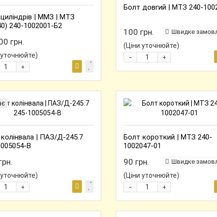
Болт довгий | МТЗ 240-100
циліндрів | ММЗ | МТЗ
0) 240-1002001-Б2
100 грн.
Швидке замов
00 грн.
(Ціни уточнюйте)
 уточнюйте)
-
+
+
ає
колінвала | ПАЗ/Д-245.7
Болт короткий | МТЗ 240-
1005054-В
1002047-01
грн.
90 грн.
Швидке замов
 уточнюйте)
(Ціни уточнюйте)
-
+
+