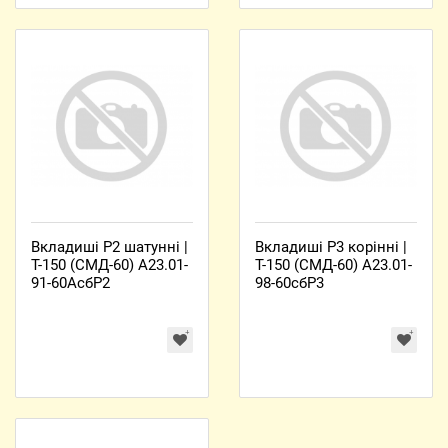
Вкладиші Р2 шатунні |
Вкладиші Р3 корінні |
Т-150 (СМД-60) А23.01-
Т-150 (СМД-60) А23.01-
91-60АсбР2
98-60сбР3