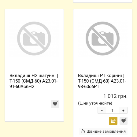
Вкладиші Н2 шатунні |
Вкладиші Р1 корінні |
Т-150 (СМД-60) А23.01-
Т-150 (СМД-60) А23.01-
91-60АсбН2
98-60сбР1
1 012 грн.
(Ціни уточнюйте)
-
+
Швидке замовлення