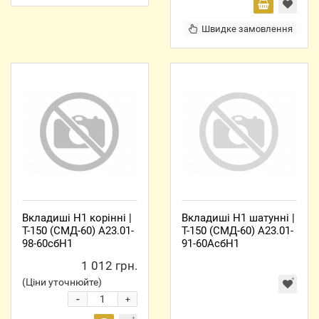
Швидке замовлення
Вкладиші Н1 корінні |
Вкладиші Н1 шатунні |
Т-150 (СМД-60) А23.01-
Т-150 (СМД-60) А23.01-
98-60сбН1
91-60АсбН1
1 012 грн.
(Ціни уточнюйте)
-
+