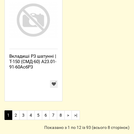
Вкладиші Р3 шатунні |
Т-150 (СМД-60) А23.01-
91-60АсбР3
1
2
3
4
5
6
7
8
>
>|
Показано з 1 по 12 із 93 (всього 8 сторінок)