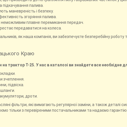
а підкачування палива.
ють маневреність і безпеку.
фективність згоряння палива.
ь неможливим плавне перемикання передач.
рестає передаватися на колеса.
ьників, як наша компанія, ви забезпечуєте безперебійну роботу те
зацького Краю
на трактор Т-25. У нас в каталозі ви знайдете все необхідне д
рокладки.
ти зчеплення.
ини, підвіска.
 шланги.
акумулятори, дроти.
асляні фільтри, які вимагають регулярної заміни, а також деталі 
цюємо тільки з перевіреними постачальниками та надаємо гарантію. 