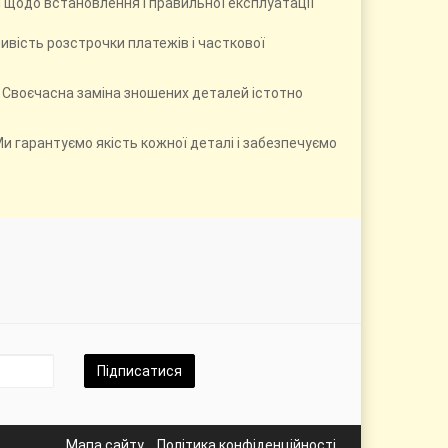
ї щодо встановлення і правильної експлуатації
ивість розстрочки платежів і часткової
 Своєчасна заміна зношених деталей істотно
и гарантуємо якість кожної деталі і забезпечуємо
Підписатися
Мапа сайту
Політика конфіденційності