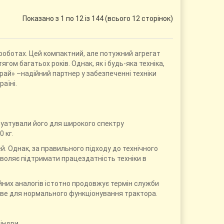
Показано з 1 по 12 із 144 (всього 12 сторінок)
 роботах. Цей компактний, але потужний агрегат
м багатьох років. Однак, як і будь-яка техніка,
рай» –надійний партнер у забезпеченні техніки
аїні.
луатували його для широкого спектру
 кг.
й. Однак, за правильного підходу до технічного
зволяє підтримати працездатність техніки в
йних аналогів істотно продовжує термін служби
ливе для нормального функціонування трактора.
ліндри.