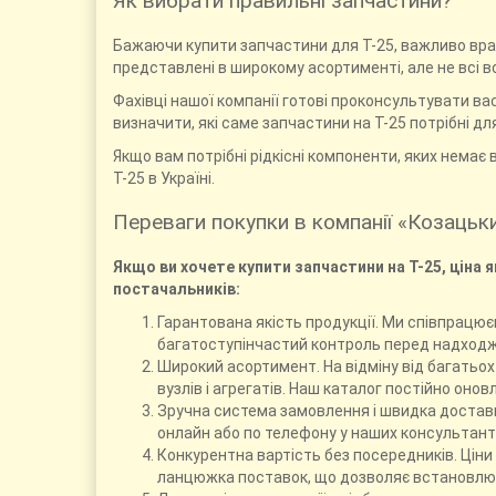
Як вибрати правильні запчастини?
Бажаючи купити запчастини для Т-25, важливо врахо
представлені в широкому асортименті, але не всі в
Фахівці нашої компанії готові проконсультувати в
визначити, які саме запчастини на Т-25 потрібні для
Якщо вам потрібні рідкісні компоненти, яких нема
Т-25 в Україні.
Переваги покупки в компанії «Козацьк
Якщо ви хочете купити запчастини на Т-25, ціна я
постачальників:
Гарантована якість продукції. Ми співпрацює
багатоступінчастий контроль перед надход
Широкий асортимент. На відміну від багатьох 
вузлів і агрегатів. Наш каталог постійно онов
Зручна система замовлення і швидка доставк
онлайн або по телефону у наших консультант
Конкурентна вартість без посередників. Ціни
ланцюжка поставок, що дозволяє встановлюва