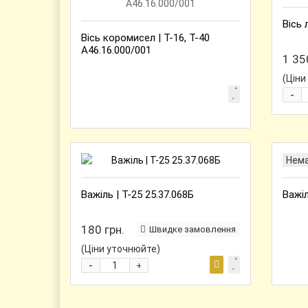
Вісь 
Вісь коромисел | Т-16, Т-40
А46.16.000/001
1 35
(Ціни
-
Нем
Важіль | Т-25 25.37.068Б
Важіл
180 грн.
Швидке замовлення
(Ціни уточнюйте)
-
+