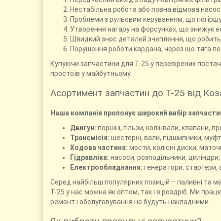
Нестабільна робота або повна відмова насос
Проблеми з рульовим керуванням, що погіршу
Утворення нагару на форсунках, що знижує е
Швидкий знос деталей зчеплення, що робит
Порушення роботи кардана, через що тяга пе
Купуючи запчастини для Т-25 у перевірених постачал
простоїв у майбутньому.
Асортимент запчастин до Т-25 від Ко
Наша компанія пропонує широкий вибір запчастин 
Двигун:
поршні, гільзи, колінвали, клапани, п
Трансмісія:
шестерні, вали, підшипники, муф
Ходова частина:
мости, колісні диски, маточ
Гідравліка:
насоси, розподільники, циліндри,
Електрообладнання:
генератори, стартери, 
Серед найбільш популярних позицій – паливні та м
Т-25 у нас можна як оптом, так і в роздріб. Ми пра
ремонт і обслуговування не будуть накладними.