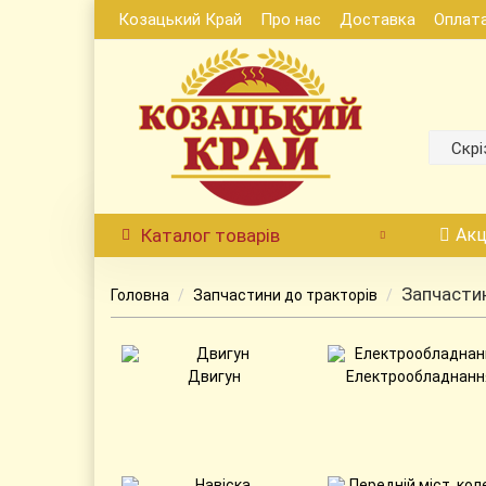
Козацький Край
Про нас
Доставка
Оплат
Скрі
Каталог
товарів
Акц
Запчастин
Головна
Запчастини до тракторів
Двигун
Електрообладнанн