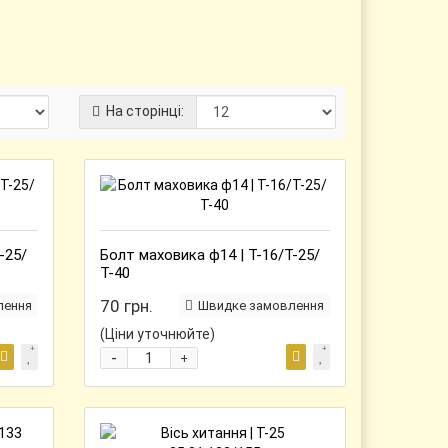
На сторінці:
-25/
Болт маховика ф14 | Т-16/Т-25/
Т-40
70 грн.
лення
Швидке замовлення
(Ціни уточнюйте)
-
+