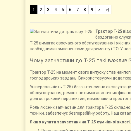
1
2
3
4
5
6
7
8
9
>
>|
Трактор Т-25
відо
бездоганно служит
Т-25 вимагає своєчасного обслуговування і якісних
необхідними компонентами для ремонту і ТО. У нас
Чому запчастини до Т-25 такі важливі
Трактор Т-25 на момент свого випуску став найпоп
господарських завдань. Використовуючи додаткове 
Універсальність Т-25 і його інтенсивна експлуатац
обслуговування, ремонт не вимагає значних фінанс
довгостроковій перспективі, виключаючи простої т
Роль якісних запчастин для трактора Т-25 складно
техніки, забезпечує безперебійну роботу. Наш кат
Якщо купити запчастини на Т-25 сумнівної якості
Передчасний вихід з ладу повітряних фільтрі