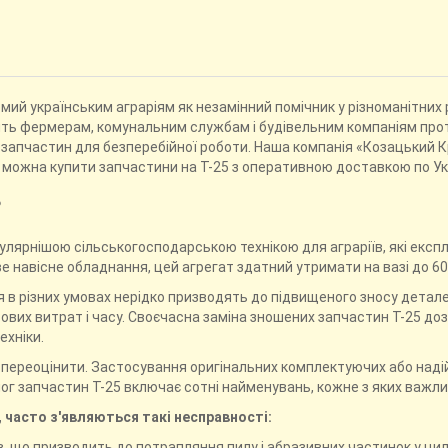
мий українським аграріям як незамінний помічник у різноманітних
ь фермерам, комунальним службам і будівельним компаніям протяго
 запчастин для безперебійної роботи. Наша компанія «Козацький К
 можна купити запчастини на Т-25 з оперативною доставкою по Укр
?
улярнішою сільськогосподарською технікою для аграріїв, які експ
навісне обладнання, цей агрегат здатний утримати на вазі до 600
ія в різних умовах нерідко призводять до підвищеного зносу детале
ових витрат і часу. Своєчасна заміна зношених запчастин Т-25 до
ехніки.
 переоцінити. Застосування оригінальних комплектуючих або наді
алог запчастин Т-25 включає сотні найменувань, кожне з яких важ
, часто з'являються такі несправності:
в, що призводить до потрапляння пилу і абразивних частинок у ци