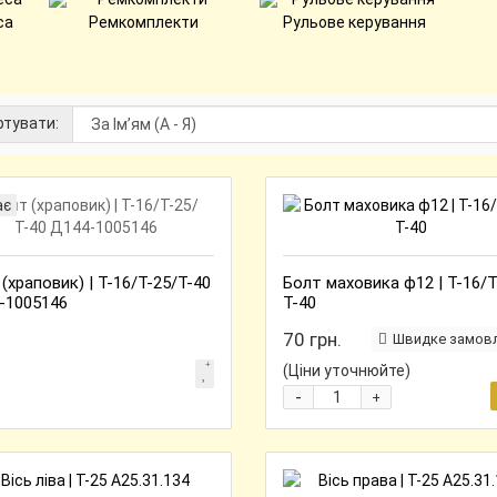
са
Ремкомплекти
Рульове керування
тувати:
ає
(храповик) | Т-16/Т-25/Т-40
Болт маховика ф12 | Т-16/Т
-1005146
Т-40
70 грн.
Швидке замов
(Ціни уточнюйте)
-
+