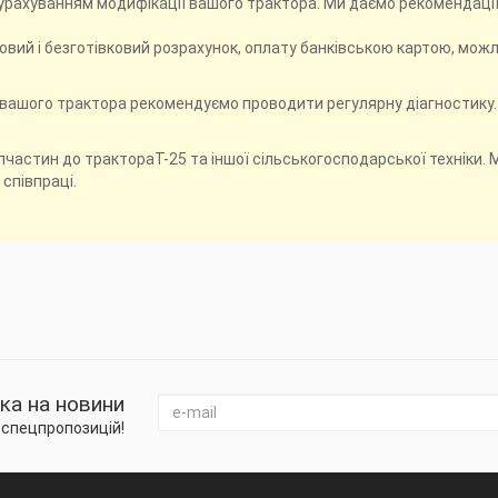
з урахуванням модифікації вашого трактора. Ми даємо рекомендаці
овий і безготівковий розрахунок, оплату банківською картою, можл
и вашого трактора рекомендуємо проводити регулярну діагностику.
частин до трактораТ-25 та іншої сільськогосподарської техніки. М
 співпраці.
ка на новини
і спецпропозицій!