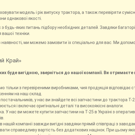
вувати модель і рік випуску трактора, а також перевіряти сумісні
они однакової якості.
ас з будь-яких питань підбору необхідних деталей. Завдяки багато
 вашої техніки.
є в наявності, ми можемо замовити їх спеціально для вас. Ми допо
ий Край»
ких буде вигідною, зверніться до нашої компанії. Ви отримаєте 
мо тільки з перевіреними виробниками, чия продукція відповідає 
женням на наш склад.
постачальників, у нас ви знайдете всі запчастини до трактора Т-2
люється і включає оригінальні деталі та високоякісні аналоги.
а. У нас ви можете купити запчастини на Т-25 в Україні з опера
ів.
 в нашій компанії завжди вигідні завдяки прямій співпраці з заво
ти справедливу вартість без додаткових націнок. При цьому якіс