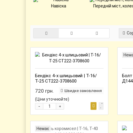
Навіска
Передній міст, коле
Сор
Нем
Бендікс 4-х шлицьовий | Т-16/
Болт 
Т-25 СТ222-3708600
Д144
720 грн.
Швидке замовлення
(Ціни уточнюйте)
-
+
Немає