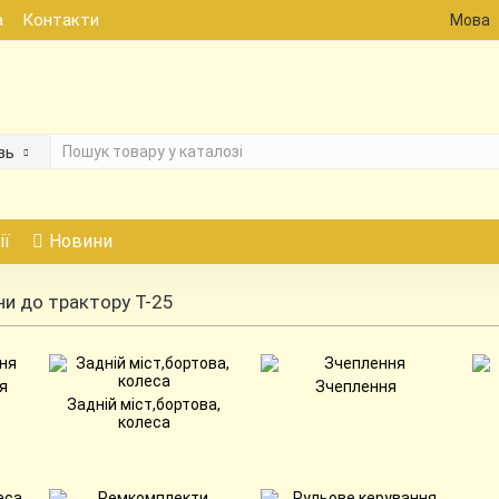
а
Контакти
Мова
зь
ії
Новини
и до трактору Т-25
я
Зчеплення
Задній міст,бортова,
колеса