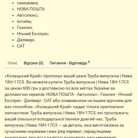
самовивіз;
НОВА ПОШТА
Автолюкс;
Інтайм;
Гюнсел;
Нічний Експрес;
Делівері;
CАТ
0
Опис
Відгуки (0)
Питання - Відповідь
«Козацький Край» пропонує вашій увазі Труба випускна | Нива
18Н-17С3. Ви можете купити Труба випускна | Нива 18Н-17С3
за ціною 600 грн з доставкою по всіх містах України за
допомогою сервісів: НОВА ПОШТА - Автолюкс - Гюнсел - Нічний
Експрес - Делівері - CАТ або сомвивозом чи іншим зручним для
вас способом. «Козацький Край» надає тільки оригінальні
запчастини: Труба випускна | Нива 18Н-17С3, які прослужать
вашій сільськогосподарської техніки довгий час. Труба
випускна | Нива 18Н-17С3 — це деталь, яка виготовлена ​​за
сучасними нормами і має ряд переваг, перед іншими
аналогами, про які з радістю розповість наш менеджер.