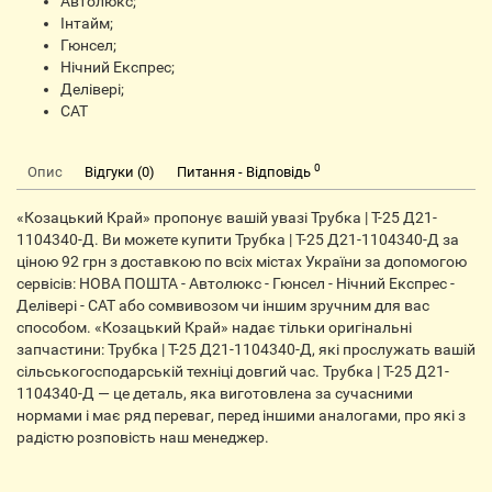
Автолюкс;
Інтайм;
Гюнсел;
Нічний Експрес;
Делівері;
CАТ
0
Опис
Відгуки (0)
Питання - Відповідь
«Козацький Край» пропонує вашій увазі Трубка | Т-25 Д21-
1104340-Д. Ви можете купити Трубка | Т-25 Д21-1104340-Д за
ціною 92 грн з доставкою по всіх містах України за допомогою
сервісів: НОВА ПОШТА - Автолюкс - Гюнсел - Нічний Експрес -
Делівері - CАТ або сомвивозом чи іншим зручним для вас
способом. «Козацький Край» надає тільки оригінальні
запчастини: Трубка | Т-25 Д21-1104340-Д, які прослужать вашій
сільськогосподарській техніці довгий час. Трубка | Т-25 Д21-
1104340-Д — це деталь, яка виготовлена за сучасними
нормами і має ряд переваг, перед іншими аналогами, про які з
радістю розповість наш менеджер.