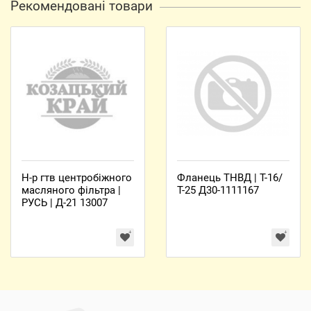
Рекомендовані товари
Н-р гтв центробіжного
Фланець ТНВД | Т-16/
масляного фільтра |
Т-25 Д30-1111167
РУСЬ | Д-21 13007