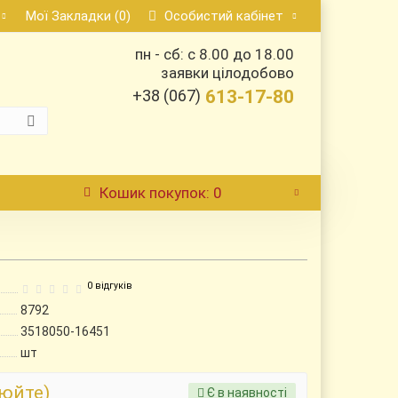
Мої Закладки (0)
Особистий кабінет
пн - сб: с 8.00 до 18.00
заявки цілодобово
+38 (067)
613-17-80
Кошик
покупок
: 0
0 відгуків
8792
3518050-16451
шт
нюйте)
Є в наявності