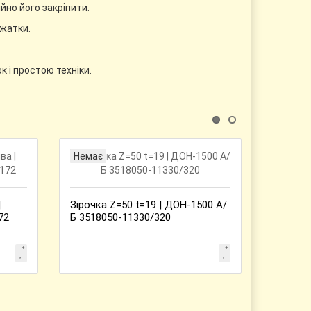
но його закріпити.
 жатки.
 і простою техніки.
Немає
Немає
|
Зірочка Z=50 t=19 | ДОН-1500 А/
Шпонка
72
Б 3518050-11330/320
14*9*45