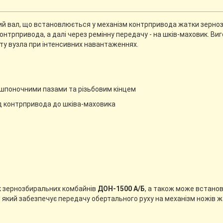
ий вал, що встановлюється у механізм контрпривода жатки зерно
онтрпривода, а далі через ремінну передачу - на шків-маховик. Виг
боту вузла при інтенсивних навантаженнях.
 шпоночними пазами та різьбовим кінцем
д контрпривода до шківа-маховика
к зернозбиральних комбайнів
ДОН-1500 А/Б
, а також може встано
, який забезпечує передачу обертального руху на механізм ножів ж