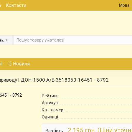
а
Контакти
Мова
зь
ії
Новини
приводу | ДОН-1500 А/Б 3518050-16451 - 8792
Рейтинг:
Артикул:
Кат. номер:
Одиниці
2 195 грн. (Ціни уточ
Вартість: