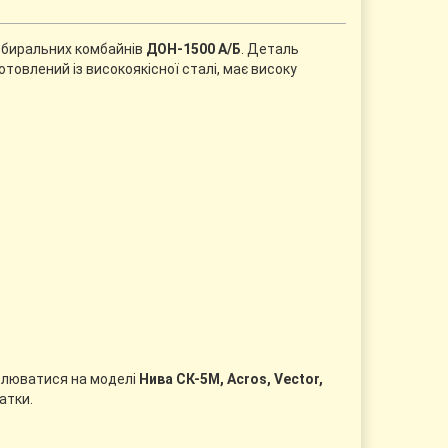
збиральних комбайнів
ДОН-1500 А/Б
. Деталь
отовлений із високоякісної сталі, має високу
влюватися на моделі
Нива СК-5М, Acros, Vector,
атки.