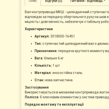
Опис
Відгуки (0)
Питання - Відповідь
Вал контрпривода МКШ - циліндричний ступінчаст
відповідає за передачу обертального руху на шків к
міцність і довговічність, забезпечує стабільну ро
Характеристики
Артикул:
3518050-16451
Тип:
ступінчастий циліндричний вал з двома
Призначення:
передача крутного моменту ві
Вага:
близько 6 кг
Кількість:
1 шт.
Матеріал:
зносостійка сталь
Стан:
нова запчастина
Застосування
Використовується в механізмі контрпривода жато
Полісся
. Є ключовим елементом у системі приводу
Порядок монтажу та експлуатації