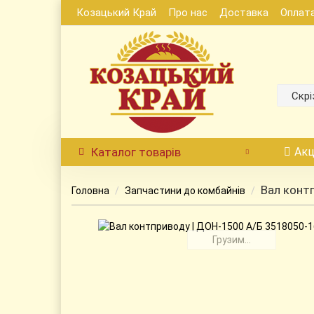
Козацький Край
Про нас
Доставка
Оплат
Скрі
Каталог
товарів
Акц
Вал конт
Головна
Запчастини до комбайнів
Грузим...