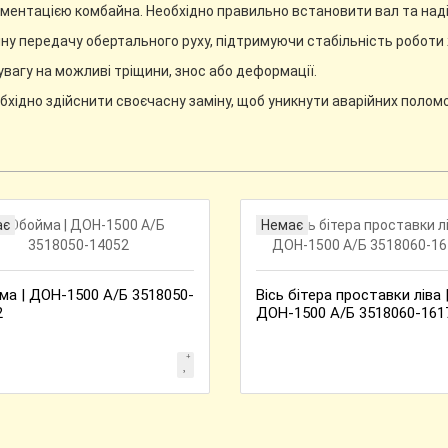
ментацією комбайна. Необхідно правильно встановити вал та надій
йну передачу обертального руху, підтримуючи стабільність роботи
увагу на можливі тріщини, знос або деформації.
хідно здійснити своєчасну заміну, щоб уникнути аварійних поломок
ає
Немає
ма | ДОН-1500 А/Б 3518050-
Вісь бітера проставки ліва 
2
ДОН-1500 А/Б 3518060-161