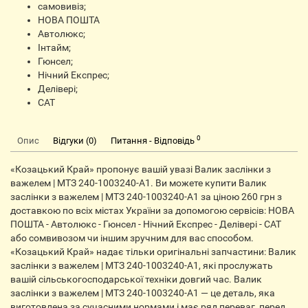
самовивіз;
НОВА ПОШТА
Автолюкс;
Інтайм;
Гюнсел;
Нічний Експрес;
Делівері;
CАТ
0
Опис
Відгуки (0)
Питання - Відповідь
«Козацький Край» пропонує вашій увазі Валик заслінки з
важелем | МТЗ 240-1003240-А1. Ви можете купити Валик
заслінки з важелем | МТЗ 240-1003240-А1 за ціною 260 грн з
доставкою по всіх містах України за допомогою сервісів: НОВА
ПОШТА - Автолюкс - Гюнсел - Нічний Експрес - Делівері - CАТ
або сомвивозом чи іншим зручним для вас способом.
«Козацький Край» надає тільки оригінальні запчастини: Валик
заслінки з важелем | МТЗ 240-1003240-А1, які прослужать
вашій сільськогосподарської техніки довгий час. Валик
заслінки з важелем | МТЗ 240-1003240-А1 — це деталь, яка
виготовлена ​​за сучасними нормами і має ряд переваг, перед