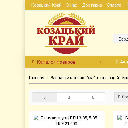
Козацкий Край
О нас
Доставка
Оплата
Вез
Каталог
товаров
Акц
Главная
Запчасти к почвообрабатывающей тех
Сор