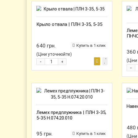
Крыло отвала | ПЛН 3-35, 5-35
Леме
ПНЧС
640 грн.
Купить в 1 клик
360 
(Ціни уточнюйте)
(Ціни
-
+
-
Навес
Лемех предплужника | ПЛН 3-35,
5-35 Н.074.20.010
480 
95 грн.
Купить в 1 клик
(Ціни