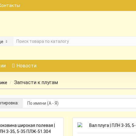
Контакты
де
ии
Новости
Запчасти к плугам
нике
тировка: