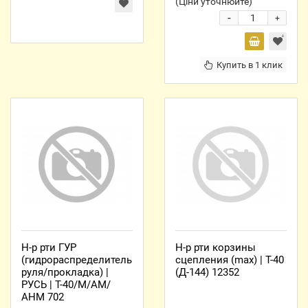
(Ціни уточнюйте)
-
+
Купить в 1 клик
Н-р рти ГУР
Н-р рти корзины
(гидрораспределитель
сцепления (max) | Т-40
руля/прокладка) |
(Д-144) 12352
РУСЬ | Т-40/М/АМ/
АНМ 702