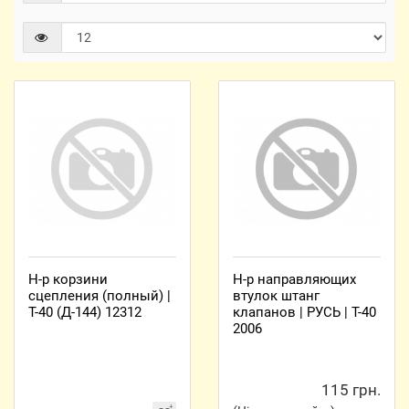
Н-р корзини
Н-р направляющих
сцепления (полный) |
втулок штанг
Т-40 (Д-144) 12312
клапанов | РУСЬ | Т-40
2006
115 грн.