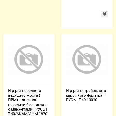
Н-р рти переднего
Н-р рти цетробежного
ведущего моста (
масляного фильтра |
ПВМ), конечной
РУСЬ | Т-40 13010
передачи без чехлов,
с манжетами | РУСЬ |
Т-40/М/АМ/АНМ 1830