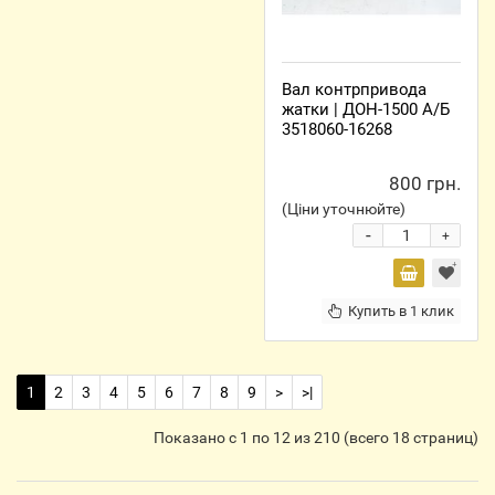
Вал контрпривода
жатки | ДОН-1500 А/Б
3518060-16268
800 грн.
(Ціни уточнюйте)
-
+
Купить в 1 клик
1
2
3
4
5
6
7
8
9
>
>|
Показано с 1 по 12 из 210 (всего 18 страниц)