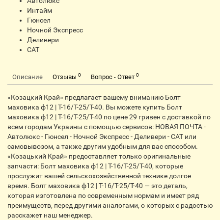
Автолюкс
Интайм
Гюнсел
Ночной Экспресс
Деливери
CАТ
0
0
Описание
Отзывы
Вопрос - Ответ
«Козацкий Край» предлагает вашему вниманию Болт
маховика ф12 | Т-16/Т-25/Т-40. Вы можете купить Болт
маховика ф12 | Т-16/Т-25/Т-40 по цене 29 гривен с доставкой по
всем городам Украины с помощью сервисов: НОВАЯ ПОЧТА -
Автолюкс - Гюнсел - Ночной Экспресс - Деливери - CАТ или
самовывозом, а также другим удобным для вас способом.
«Козацький Край» предоставляет только оригинальные
запчасти: Болт маховика ф12 | Т-16/Т-25/Т-40, которые
прослужит вашей сельскохозяйственной технике долгое
время. Болт маховика ф12 | Т-16/Т-25/Т-40 — это деталь,
которая изготовлена по современным нормам и имеет ряд
преимуществ, перед другими аналогами, о которых с радостью
расскажет наш менеджер.