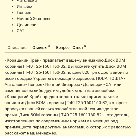
Автолюкс
Интайм
Гюнсел
Ночной Экспресс
Деливери
CАТ
0
0
Описание
Отзывы
Вопрос - Ответ
«Козацький Край» предлагает вашему вниманию Диск ВОМ
корзины | Т-40 Т25-1601160-В2. Вы можете купить Диск ВОМ
корзины | Т-40 Т25-1601160-В2 по цене 828 грн с доставкой по
всем городам Украины с помощью сервисов: НОВА ПОШТА -
Автолюкс - Гюнсел - Ночной Экспресс - Деливери - САТ или
самовывозом либо другим удобным для вас способом.
«Козацький Край» предоставляет только оригинальные
запчасти: Диск ВОМ корзины | Т-40 Т25-1601160-В2, которые
прослужат вашей сельскохозяйственной технике долгое
время. Диск ВОМ корзины | Т-40 Т25-1601160-В2 — это деталь,
изготовленная по современным нормам и имеющая ряд
преимуществ перед другими аналогами, о которых с радостью
расскажет наш менеджер.