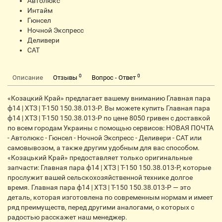
Автолюкс
Интайм
Гюнсел
Ночной Экспресс
Деливери
CАТ
0
0
Описание
Отзывы
Вопрос - Ответ
«Козацкий Край» предлагает вашему вниманию Главная пара
ф14 | ХТЗ | Т-150 150.38.013-Р. Вы можете купить Главная пара
ф14 | ХТЗ | Т-150 150.38.013-Р по цене 8050 гривен с доставкой
по всем городам Украины с помощью сервисов: НОВАЯ ПОЧТА
- Автолюкс - Гюнсел - Ночной Экспресс - Деливери - CАТ или
самовывозом, а также другим удобным для вас способом.
«Козацький Край» предоставляет только оригинальные
запчасти: Главная пара ф14 | ХТЗ | Т-150 150.38.013-Р, которые
прослужит вашей сельскохозяйственной технике долгое
время. Главная пара ф14 | ХТЗ | Т-150 150.38.013-Р — это
деталь, которая изготовлена по современным нормам и имеет
ряд преимуществ, перед другими аналогами, о которых с
радостью расскажет наш менеджер.