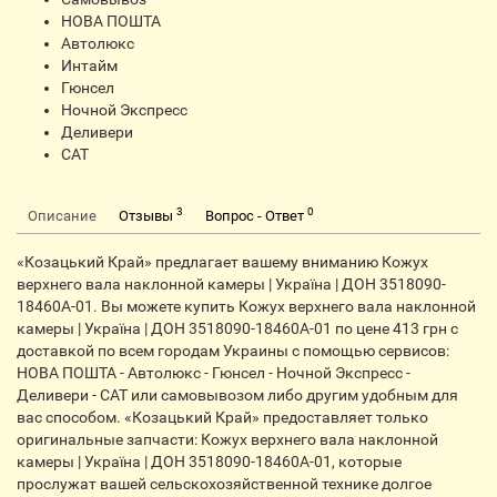
НОВА ПОШТА
Автолюкс
Интайм
Гюнсел
Ночной Экспресс
Деливери
CАТ
3
0
Описание
Отзывы
Вопрос - Ответ
«Козацький Край» предлагает вашему вниманию Кожух
верхнего вала наклонной камеры | Україна | ДОН 3518090-
18460А-01. Вы можете купить Кожух верхнего вала наклонной
камеры | Україна | ДОН 3518090-18460А-01 по цене 413 грн с
доставкой по всем городам Украины с помощью сервисов:
НОВА ПОШТА - Автолюкс - Гюнсел - Ночной Экспресс -
Деливери - САТ или самовывозом либо другим удобным для
вас способом. «Козацький Край» предоставляет только
оригинальные запчасти: Кожух верхнего вала наклонной
камеры | Україна | ДОН 3518090-18460А-01, которые
прослужат вашей сельскохозяйственной технике долгое