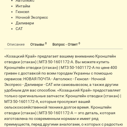
Автолюкс
Интайм
Гюнсел
Ночной Экспресс
Деливери
CАТ
0
0
Описание
Отзывы
Вопрос - Ответ
«Козацкий Край» предлагает вашему вниманию Кронштейн
отводки (стакан) | МТЗ 50-1601172-А. Вы можете купить
Кронштейн отводки (стакан) | МТЗ 50-1601172-А по цене 400
гривен с доставкой по всем городам Украины с помощью
сервисов: НОВАЯ ПОЧТА - Автолюкс - Гюнсел - Ночной
Экспресс - Деливери - CАТ или самовывозом, а также другим
удобным для вас способом. «Козацький Край» предоставляет
только оригинальные запчасти: Кронштейн отводки (стакан) |
МТЗ 50-1601172-А, которые прослужит вашей
сельскохозяйственной технике долгое время. Кронштейн
отводки (стакан) | МТЗ 50-1601172-А — это деталь, которая
изготовлена по современным нормам и имеет ряд
преимуществ, перед другими аналогами, о которых с радостью