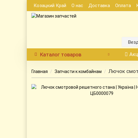
Козацкий Край
О нас
Доставка
Оплата
Вез
Каталог
товаров
Акц
Лючок смотр
Главная
Запчасти к комбайнам