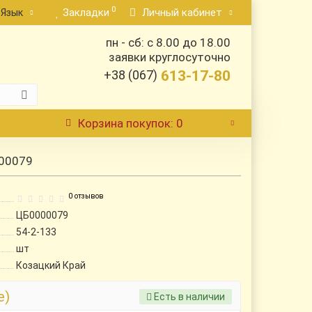
0
Закладки
Личный кабинет
Язык
пн - сб: с 8.00 до 18.00
заявки круглосуточно
+38 (067)
613-17-80
Корзина
покупок
: 0
000079
0 отзывов
ЦБ0000079
54-2-133
шт
Козацкий Край
е)
Есть в наличии