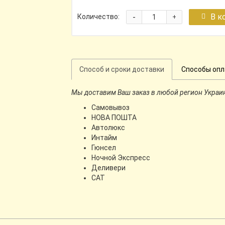
-
В к
Количество:
+
Способ и сроки доставки
Способы оп
Мы доставим Ваш заказ в любой регион Украи
Самовывоз
НОВА ПОШТА
Автолюкс
Интайм
Гюнсел
Ночной Экспресс
Деливери
CАТ