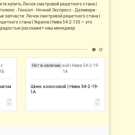
жете купить Лючок смотровой решетного стана |
толюкс - Гюнсел - Ночной Экспресс - Деливери -
е запчасти: Лючок смотровой решетного стана |
етного стана | Україна | Нива 54-2-133 — это
с радостью расскажет наш менеджер.
Нет в наличии
Нет в 
чагом
Шнек колосовой | Нива 54-2-19-
Кожух ш
1А
Україна