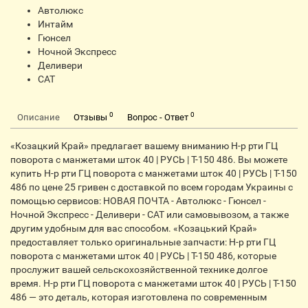
Автолюкс
Интайм
Гюнсел
Ночной Экспресс
Деливери
CАТ
0
0
Описание
Отзывы
Вопрос - Ответ
«Козацкий Край» предлагает вашему вниманию Н-р рти ГЦ
поворота с манжетами шток 40 | РУСЬ | Т-150 486. Вы можете
купить Н-р рти ГЦ поворота с манжетами шток 40 | РУСЬ | Т-150
486 по цене 25 гривен с доставкой по всем городам Украины с
помощью сервисов: НОВАЯ ПОЧТА - Автолюкс - Гюнсел -
Ночной Экспресс - Деливери - CАТ или самовывозом, а также
другим удобным для вас способом. «Козацький Край»
предоставляет только оригинальные запчасти: Н-р рти ГЦ
поворота с манжетами шток 40 | РУСЬ | Т-150 486, которые
прослужит вашей сельскохозяйственной технике долгое
время. Н-р рти ГЦ поворота с манжетами шток 40 | РУСЬ | Т-150
486 — это деталь, которая изготовлена по современным