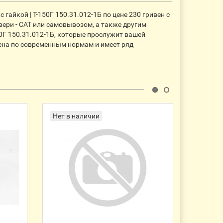
гайкой | Т-150Г 150.31.012-1Б по цене 230 гривен с
вери - CАТ или самовывозом, а также другим
50Г 150.31.012-1Б, которые прослужит вашей
влена по современным нормам и имеет ряд
Нет в наличии
Нет в 