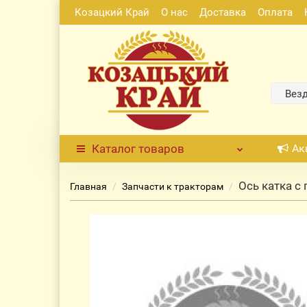
Козацкий Край
О нас
Доставка
Оплата
Вез
Каталог
товаров
Ак
Ось катка с 
Главная
Запчасти к тракторам