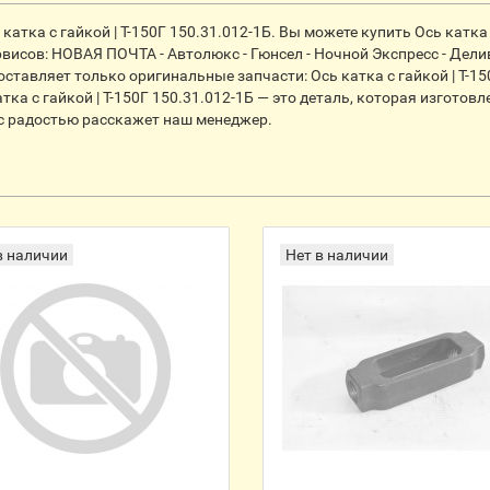
ка с гайкой | Т-150Г 150.31.012-1Б. Вы можете купить Ось катка с 
исов: НОВАЯ ПОЧТА - Автолюкс - Гюнсел - Ночной Экспресс - Дели
ставляет только оригинальные запчасти: Ось катка с гайкой | Т-1
тка с гайкой | Т-150Г 150.31.012-1Б — это деталь, которая изгото
 с радостью расскажет наш менеджер.
в наличии
Нет в наличии