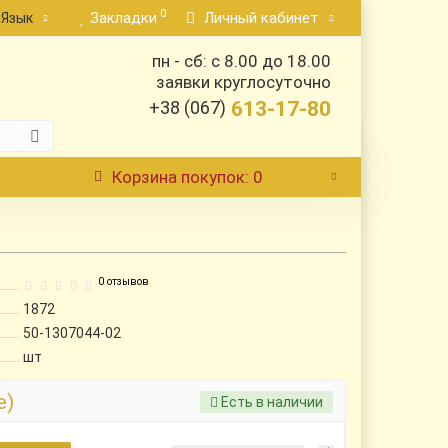
0
Закладки
Личный кабинет
Язык
пн - сб: с 8.00 до 18.00
заявки круглосуточно
+38 (067)
613-17-80
Корзина
покупок
: 0
0 отзывов
1872
50-1307044-02
шт
е)
Есть в наличии