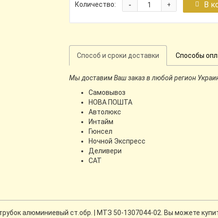
-
В к
Количество:
+
Способ и сроки доставки
Способы оп
Мы доставим Ваш заказ в любой регион Украи
Самовывоз
НОВА ПОШТА
Автолюкс
Интайм
Гюнсел
Ночной Экспресс
Деливери
CАТ
убок алюминиевый ст.обр. | МТЗ 50-1307044-02. Вы можете купит