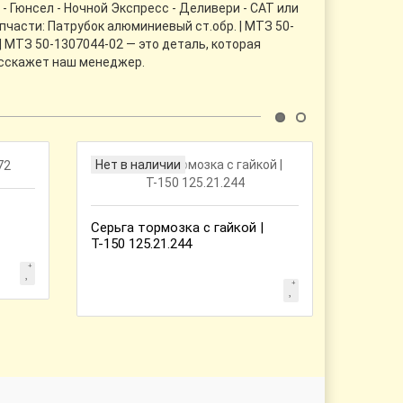
 Гюнсел - Ночной Экспресс - Деливери - CАТ или
части: Патрубок алюминиевый ст.обр. | МТЗ 50-
 МТЗ 50-1307044-02 — это деталь, которая
асскажет наш менеджер.
Нет в наличии
Нет в 
Серьга тормозка с гайкой |
Цапфа л
Т-150 125.21.244
Білорус