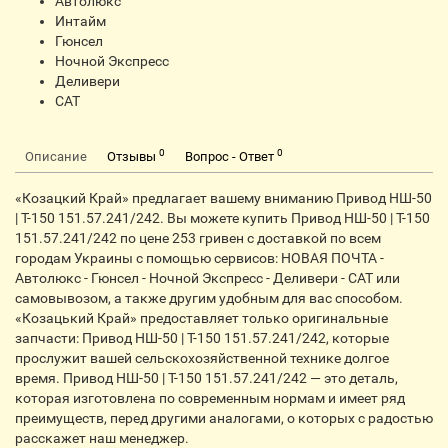
Автолюкс
Интайм
Гюнсел
Ночной Экспресс
Деливери
CАТ
0
0
Описание
Отзывы
Вопрос - Ответ
«Козацкий Край» предлагает вашему вниманию Привод НШ-50
| Т-150 151.57.241/242. Вы можете купить Привод НШ-50 | Т-150
151.57.241/242 по цене 253 гривен с доставкой по всем
городам Украины с помощью сервисов: НОВАЯ ПОЧТА -
Автолюкс - Гюнсел - Ночной Экспресс - Деливери - CАТ или
самовывозом, а также другим удобным для вас способом.
«Козацький Край» предоставляет только оригинальные
запчасти: Привод НШ-50 | Т-150 151.57.241/242, которые
прослужит вашей сельскохозяйственной технике долгое
время. Привод НШ-50 | Т-150 151.57.241/242 — это деталь,
которая изготовлена по современным нормам и имеет ряд
преимуществ, перед другими аналогами, о которых с радостью
расскажет наш менеджер.