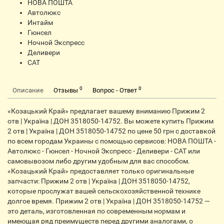
НОВА ПОШТА
Автолюкс
Интайм
Гюнсел
Ночной Экспресс
Деливери
CАТ
0
0
Описание
Отзывы
Вопрос - Ответ
«Козацький Край» предлагает вашему вниманию Прижим 2
отв | Україна | ДОН 3518050-14752. Вы можете купить Прижим
2 отв | Україна | ДОН 3518050-14752 по цене 50 грн с доставкой
по всем городам Украины с помощью сервисов: НОВА ПОШТА -
Автолюкс - Гюнсел - Ночной Экспресс - Деливери - САТ или
самовывозом либо другим удобным для вас способом.
«Козацький Край» предоставляет только оригинальные
запчасти: Прижим 2 отв | Україна | ДОН 3518050-14752,
которые прослужат вашей сельскохозяйственной технике
долгое время. Прижим 2 отв | Україна | ДОН 3518050-14752 —
это деталь, изготовленная по современным нормам и
имеющая ряд преимуществ перед другими аналогами, о