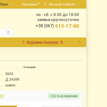
0
Закладки
Личный кабинет
Язык
пн - сб: с 8.00 до 18.00
заявки круглосуточно
+38 (067)
613-17-80
Корзина
покупок
: 0
0 отзывов
5653
Д 24.099
компл
е)
Есть в наличии