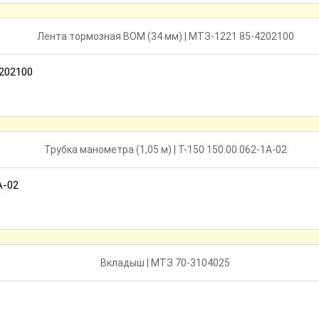
202100
А-02