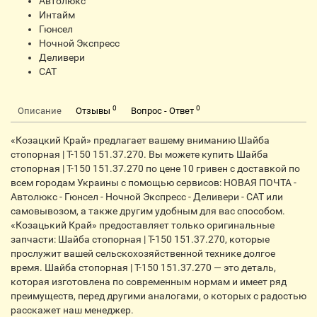
Автолюкс
Интайм
Гюнсел
Ночной Экспресс
Деливери
CАТ
0
0
Описание
Отзывы
Вопрос - Ответ
«Козацкий Край» предлагает вашему вниманию Шайба
стопорная | Т-150 151.37.270. Вы можете купить Шайба
стопорная | Т-150 151.37.270 по цене 10 гривен с доставкой по
всем городам Украины с помощью сервисов: НОВАЯ ПОЧТА -
Автолюкс - Гюнсел - Ночной Экспресс - Деливери - CАТ или
самовывозом, а также другим удобным для вас способом.
«Козацький Край» предоставляет только оригинальные
запчасти: Шайба стопорная | Т-150 151.37.270, которые
прослужит вашей сельскохозяйственной технике долгое
время. Шайба стопорная | Т-150 151.37.270 — это деталь,
которая изготовлена по современным нормам и имеет ряд
преимуществ, перед другими аналогами, о которых с радостью
расскажет наш менеджер.