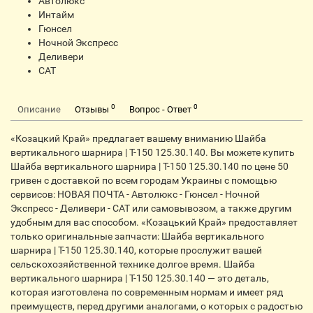
Автолюкс
Интайм
Гюнсел
Ночной Экспресс
Деливери
CАТ
0
0
Описание
Отзывы
Вопрос - Ответ
«Козацкий Край» предлагает вашему вниманию Шайба
вертикального шарнира | Т-150 125.30.140. Вы можете купить
Шайба вертикального шарнира | Т-150 125.30.140 по цене 50
гривен с доставкой по всем городам Украины с помощью
сервисов: НОВАЯ ПОЧТА - Автолюкс - Гюнсел - Ночной
Экспресс - Деливери - CАТ или самовывозом, а также другим
удобным для вас способом. «Козацький Край» предоставляет
только оригинальные запчасти: Шайба вертикального
шарнира | Т-150 125.30.140, которые прослужит вашей
сельскохозяйственной технике долгое время. Шайба
вертикального шарнира | Т-150 125.30.140 — это деталь,
которая изготовлена по современным нормам и имеет ряд
преимуществ, перед другими аналогами, о которых с радостью