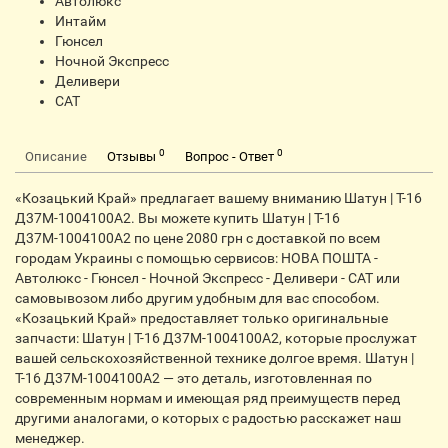
Автолюкс
Интайм
Гюнсел
Ночной Экспресс
Деливери
CАТ
0
0
Описание
Отзывы
Вопрос - Ответ
«Козацький Край» предлагает вашему вниманию Шатун | Т-16
Д37М-1004100А2. Вы можете купить Шатун | Т-16
Д37М-1004100А2 по цене 2080 грн с доставкой по всем
городам Украины с помощью сервисов: НОВА ПОШТА -
Автолюкс - Гюнсел - Ночной Экспресс - Деливери - САТ или
самовывозом либо другим удобным для вас способом.
«Козацький Край» предоставляет только оригинальные
запчасти: Шатун | Т-16 Д37М-1004100А2, которые прослужат
вашей сельскохозяйственной технике долгое время. Шатун |
Т-16 Д37М-1004100А2 — это деталь, изготовленная по
современным нормам и имеющая ряд преимуществ перед
другими аналогами, о которых с радостью расскажет наш
менеджер.