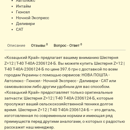
Автолюкс
Интайм
Гюнсел
Ночной Экспресс
Деливери
CАТ
0
0
Описание
Отзывы
Вопрос - Ответ
«Козацький Край» предлагает вашему вниманию Шестерня
Z=12 | Т-40 Т-40А-2306124-Б. Вы можете купить Шестерня Z=12 |
Т-40 Т-40А-2306124-Б по цене 397.6 грн с доставкой по всем
городам Украины с помощью сервисов: НОВА ПОШТА -
Автолюкс - Гюнсел - Ночной Экспресс - Деливери - САТ или
самовывозом либо другим удобным для вас способом.
«Козацький Край» предоставляет только оригинальные
запчасти: Шестерня Z=12 | Т-40 Т-40А-2306124-Б, которые
прослужат вашей сельскохозяйственной технике долгое
время. Шестерня Z=12 | Т-40 Т-40А-2306124-Б — это деталь,
изготовленная по современным нормам и имеющая ряд
преимуществ перед другими аналогами, о которых с радостью
расскажет наш менеджер.