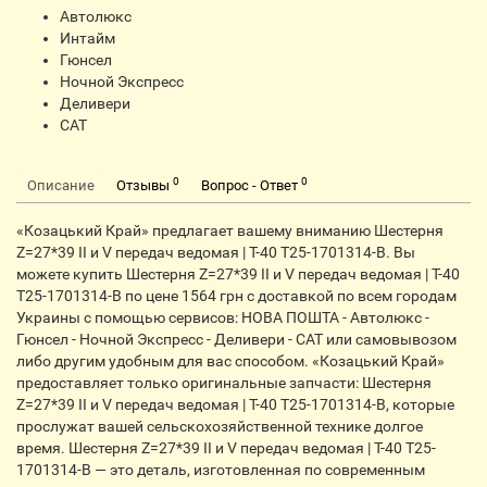
Автолюкс
Интайм
Гюнсел
Ночной Экспресс
Деливери
CАТ
0
0
Описание
Отзывы
Вопрос - Ответ
«Козацький Край» предлагает вашему вниманию Шестерня
Z=27*39 II и V передач ведомая | Т-40 Т25-1701314-В. Вы
можете купить Шестерня Z=27*39 II и V передач ведомая | Т-40
Т25-1701314-В по цене 1564 грн с доставкой по всем городам
Украины с помощью сервисов: НОВА ПОШТА - Автолюкс -
Гюнсел - Ночной Экспресс - Деливери - САТ или самовывозом
либо другим удобным для вас способом. «Козацький Край»
предоставляет только оригинальные запчасти: Шестерня
Z=27*39 II и V передач ведомая | Т-40 Т25-1701314-В, которые
прослужат вашей сельскохозяйственной технике долгое
время. Шестерня Z=27*39 II и V передач ведомая | Т-40 Т25-
1701314-В — это деталь, изготовленная по современным