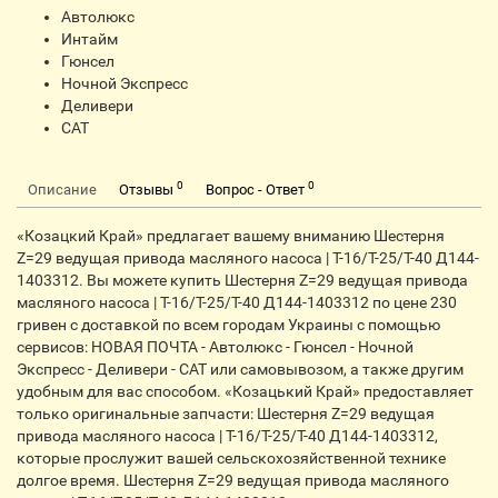
Автолюкс
Интайм
Гюнсел
Ночной Экспресс
Деливери
CАТ
0
0
Описание
Отзывы
Вопрос - Ответ
«Козацкий Край» предлагает вашему вниманию Шестерня
Z=29 ведущая привода масляного насоса | Т-16/Т-25/Т-40 Д144-
1403312. Вы можете купить Шестерня Z=29 ведущая привода
масляного насоса | Т-16/Т-25/Т-40 Д144-1403312 по цене 230
гривен с доставкой по всем городам Украины с помощью
сервисов: НОВАЯ ПОЧТА - Автолюкс - Гюнсел - Ночной
Экспресс - Деливери - CАТ или самовывозом, а также другим
удобным для вас способом. «Козацький Край» предоставляет
только оригинальные запчасти: Шестерня Z=29 ведущая
привода масляного насоса | Т-16/Т-25/Т-40 Д144-1403312,
которые прослужит вашей сельскохозяйственной технике
долгое время. Шестерня Z=29 ведущая привода масляного