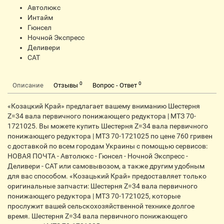
Автолюкс
Интайм
Гюнсел
Ночной Экспресс
Деливери
CАТ
0
0
Описание
Отзывы
Вопрос - Ответ
«Козацкий Край» предлагает вашему вниманию Шестерня
Z=34 вала первичного понижающего редуктора | МТЗ 70-
1721025. Вы можете купить Шестерня Z=34 вала первичного
понижающего редуктора | МТЗ 70-1721025 по цене 760 гривен
с доставкой по всем городам Украины с помощью сервисов:
НОВАЯ ПОЧТА - Автолюкс - Гюнсел - Ночной Экспресс -
Деливери - CАТ или самовывозом, а также другим удобным
для вас способом. «Козацький Край» предоставляет только
оригинальные запчасти: Шестерня Z=34 вала первичного
понижающего редуктора | МТЗ 70-1721025, которые
прослужит вашей сельскохозяйственной технике долгое
время. Шестерня Z=34 вала первичного понижающего