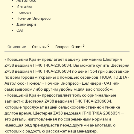
Автолюкс
Интайм
Гюнсел
Ночной Экспресс
Деливери
CАТ
0
0
Описание
Отзывы
Вопрос - Ответ
«Козацький Край» предлагает вашему вниманию Шестерня
Z=38 ведомая | Т-40 Т40А-2306034. Вы можете купить Шестерня
Z=38 ведомая | Т-40 Т40А-2306034 по цене 1564 грн с доставкой
по всем городам Украины с помощью сервисов: НОВА ПОШТА -
Автолюкс - Гюнсел - Ночной Экспресс - Деливери - САТ или
самовывозом либо другим удобным для вас способом.
«Козацький Край» предоставляет только оригинальные
запчасти: Шестерня Z=38 ведомая | Т-40 Т40А-2306034,
которые прослужат вашей сельскохозяйственной технике
долгое время. Шестерня Z=38 ведомая | Т-40 Т40А-2306034 —
это деталь, изготовленная по современным нормам и
имеющая ряд преимуществ перед другими аналогами, о
которых с радостью расскажет наш менеджер.