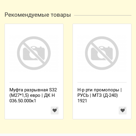
Рекомендуемые товары
Муфта разрывная S32
Н-р рти промопоры |
(М27*1,5) евро | ДК Н
РУСЬ | МТЗ (Д-240)
036.50.000к1
1921