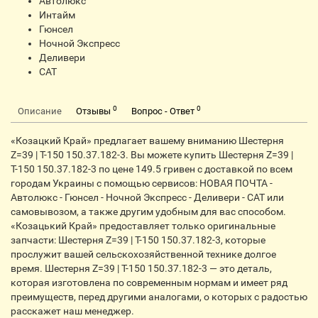
Автолюкс
Интайм
Гюнсел
Ночной Экспресс
Деливери
CАТ
0
0
Описание
Отзывы
Вопрос - Ответ
«Козацкий Край» предлагает вашему вниманию Шестерня
Z=39 | Т-150 150.37.182-3. Вы можете купить Шестерня Z=39 |
Т-150 150.37.182-3 по цене 149.5 гривен с доставкой по всем
городам Украины с помощью сервисов: НОВАЯ ПОЧТА -
Автолюкс - Гюнсел - Ночной Экспресс - Деливери - CАТ или
самовывозом, а также другим удобным для вас способом.
«Козацький Край» предоставляет только оригинальные
запчасти: Шестерня Z=39 | Т-150 150.37.182-3, которые
прослужит вашей сельскохозяйственной технике долгое
время. Шестерня Z=39 | Т-150 150.37.182-3 — это деталь,
которая изготовлена по современным нормам и имеет ряд
преимуществ, перед другими аналогами, о которых с радостью
расскажет наш менеджер.