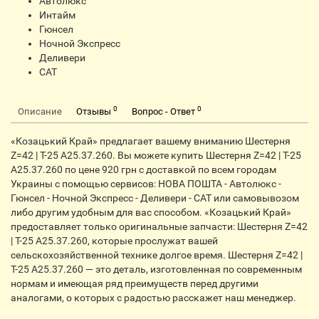
Автолюкс
Интайм
Гюнсел
Ночной Экспресс
Деливери
CАТ
0
0
Описание
Отзывы
Вопрос - Ответ
«Козацький Край» предлагает вашему вниманию Шестерня
Z=42 | Т-25 А25.37.260. Вы можете купить Шестерня Z=42 | Т-25
А25.37.260 по цене 920 грн с доставкой по всем городам
Украины с помощью сервисов: НОВА ПОШТА - Автолюкс -
Гюнсел - Ночной Экспресс - Деливери - САТ или самовывозом
либо другим удобным для вас способом. «Козацький Край»
предоставляет только оригинальные запчасти: Шестерня Z=42
| Т-25 А25.37.260, которые прослужат вашей
сельскохозяйственной технике долгое время. Шестерня Z=42 |
Т-25 А25.37.260 — это деталь, изготовленная по современным
нормам и имеющая ряд преимуществ перед другими
аналогами, о которых с радостью расскажет наш менеджер.