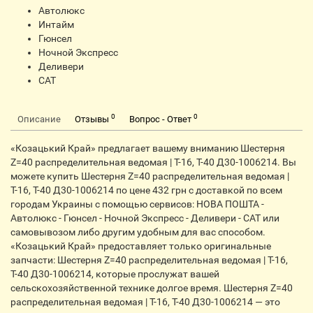
Автолюкс
Интайм
Гюнсел
Ночной Экспресс
Деливери
CАТ
0
0
Описание
Отзывы
Вопрос - Ответ
«Козацький Край» предлагает вашему вниманию Шестерня
Z=40 распределительная ведомая | Т-16, Т-40 Д30-1006214. Вы
можете купить Шестерня Z=40 распределительная ведомая |
Т-16, Т-40 Д30-1006214 по цене 432 грн с доставкой по всем
городам Украины с помощью сервисов: НОВА ПОШТА -
Автолюкс - Гюнсел - Ночной Экспресс - Деливери - САТ или
самовывозом либо другим удобным для вас способом.
«Козацький Край» предоставляет только оригинальные
запчасти: Шестерня Z=40 распределительная ведомая | Т-16,
Т-40 Д30-1006214, которые прослужат вашей
сельскохозяйственной технике долгое время. Шестерня Z=40
распределительная ведомая | Т-16, Т-40 Д30-1006214 — это