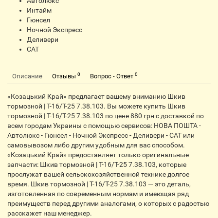
Автолюкс
Интайм
Гюнсел
Ночной Экспресс
Деливери
CАТ
0
0
Описание
Отзывы
Вопрос - Ответ
«Козацький Край» предлагает вашему вниманию Шкив
тормозной | Т-16/Т-25 7.38.103. Вы можете купить Шкив
тормозной | Т-16/Т-25 7.38.103 по цене 880 грн с доставкой по
всем городам Украины с помощью сервисов: НОВА ПОШТА -
Автолюкс - Гюнсел - Ночной Экспресс - Деливери - САТ или
самовывозом либо другим удобным для вас способом.
«Козацький Край» предоставляет только оригинальные
запчасти: Шкив тормозной | Т-16/Т-25 7.38.103, которые
прослужат вашей сельскохозяйственной технике долгое
время. Шкив тормозной | Т-16/Т-25 7.38.103 — это деталь,
изготовленная по современным нормам и имеющая ряд
преимуществ перед другими аналогами, о которых с радостью
расскажет наш менеджер.