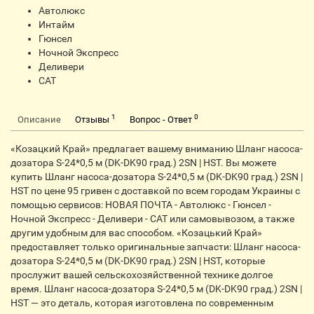
Автолюкс
Интайм
Гюнсел
Ночной Экспресс
Деливери
CАТ
1
0
Описание
Отзывы
Вопрос - Ответ
«Козацкий Край» предлагает вашему вниманию Шланг насоса-
дозатора S-24*0,5 м (DK-DK90 град.) 2SN | HST. Вы можете
купить Шланг насоса-дозатора S-24*0,5 м (DK-DK90 град.) 2SN |
HST по цене 95 гривен с доставкой по всем городам Украины с
помощью сервисов: НОВАЯ ПОЧТА - Автолюкс - Гюнсел -
Ночной Экспресс - Деливери - CАТ или самовывозом, а также
другим удобным для вас способом. «Козацький Край»
предоставляет только оригинальные запчасти: Шланг насоса-
дозатора S-24*0,5 м (DK-DK90 град.) 2SN | HST, которые
прослужит вашей сельскохозяйственной технике долгое
время. Шланг насоса-дозатора S-24*0,5 м (DK-DK90 град.) 2SN |
HST — это деталь, которая изготовлена по современным