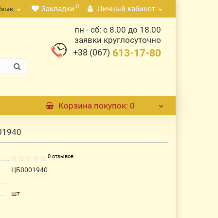
0
Закладки
Личный кабинет
Язык
пн - сб: с 8.00 до 18.00
заявки круглосуточно
+38 (067)
613-17-80
Корзина
покупок
: 0
001940
0 отзывов
ЦБ0001940
шт