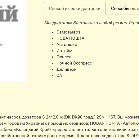
Способ и сроки доставки
Способы опл
Мы доставим Ваш заказ в любой регион Укра
Самовывоз
НОВА ПОШТА
Автолюкс
Интайм
Гюнсел
Ночной Экспресс
Деливери
CАТ
 насоса-дозатора S-24*2,0 м (DK-DK90 град.) 2SN | HST. Вы можете
о всем городам Украины с помощью сервисов: НОВАЯ ПОЧТА - Автолюкс
собом. «Козацький Край» предоставляет только оригинальные запча
озяйственной технике долгое время. Шланг насоса-дозатора S-24*2,0