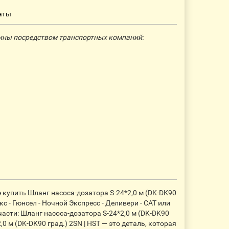
аты
ины посредством транспортных компаний:
 купить Шланг насоса-дозатора S-24*2,0 м (DK-DK90
 - Гюнсел - Ночной Экспресс - Деливери - CАТ или
сти: Шланг насоса-дозатора S-24*2,0 м (DK-DK90
 м (DK-DK90 град.) 2SN | HST — это деталь, которая