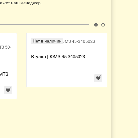
кажет наш менеджер.
Нет в наличии
Нет в 
Втулка | ЮМЗ 45-3405023
Корзина
25.21.0
 МТЗ