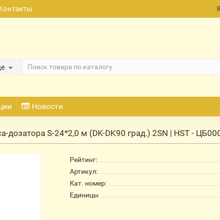
Контакты
де
ции
Новости
а-дозатора S-24*2,0 м (DK-DK90 град.) 2SN | HST - ЦБ0
Рейтинг:
Артикул:
Кат. номер:
Единицы