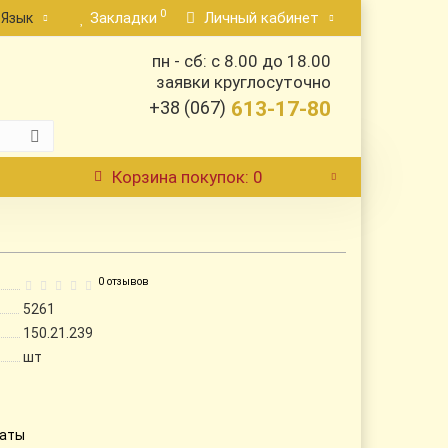
0
Закладки
Личный кабинет
Язык
пн - сб: с 8.00 до 18.00
заявки круглосуточно
+38 (067)
613-17-80
Корзина
покупок
: 0
0 отзывов
5261
150.21.239
шт
латы