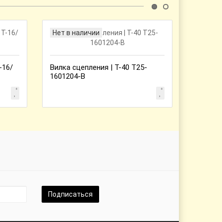
Нет в наличии
Нет в 
-16/
Вилка сцепления | Т-40 Т25-
Наклад
1601204-В
А59.01.
Подписаться