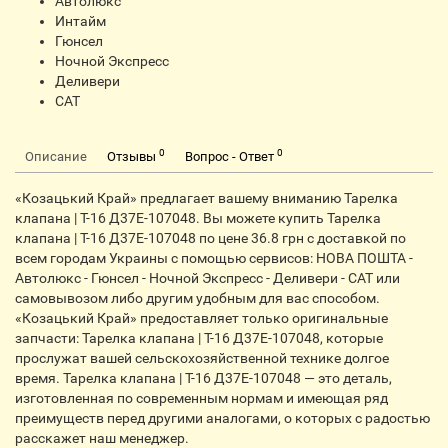
Автолюкс
Интайм
Гюнсел
Ночной Экспресс
Деливери
CАТ
0
0
Описание
Отзывы
Вопрос - Ответ
«Козацький Край» предлагает вашему вниманию Тарелка
клапана | Т-16 Д37Е-107048. Вы можете купить Тарелка
клапана | Т-16 Д37Е-107048 по цене 36.8 грн с доставкой по
всем городам Украины с помощью сервисов: НОВА ПОШТА -
Автолюкс - Гюнсел - Ночной Экспресс - Деливери - САТ или
самовывозом либо другим удобным для вас способом.
«Козацький Край» предоставляет только оригинальные
запчасти: Тарелка клапана | Т-16 Д37Е-107048, которые
прослужат вашей сельскохозяйственной технике долгое
время. Тарелка клапана | Т-16 Д37Е-107048 — это деталь,
изготовленная по современным нормам и имеющая ряд
преимуществ перед другими аналогами, о которых с радостью
расскажет наш менеджер.