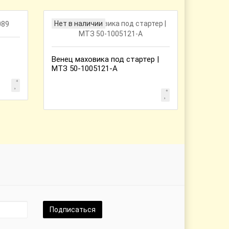
Нет в наличии
Нет в 
Венец маховика под стартер |
Вал пер
МТЗ 50-1005121-А
СШ20.3
Подписаться