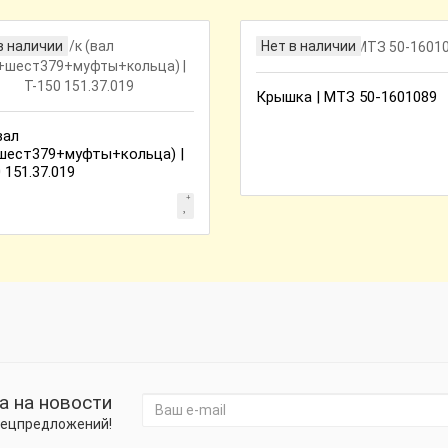
в наличии
Нет в наличии
Крышка | МТЗ 50-1601089
вал
шест379+муфты+кольца) |
 151.37.019
а на новости
спецпредложений!