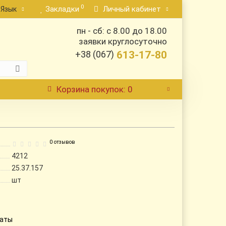
0
Закладки
Личный кабинет
Язык
пн - сб: с 8.00 до 18.00
заявки круглосуточно
+38 (067)
613-17-80
Корзина
покупок
: 0
0 отзывов
4212
25.37.157
шт
латы