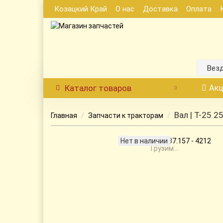
Козацкий Край
О нас
Доставка
Оплата
Вез
Каталог
товаров
Акц
Вал | Т-25 2
Главная
Запчасти к тракторам
Нет в наличии
Грузим...