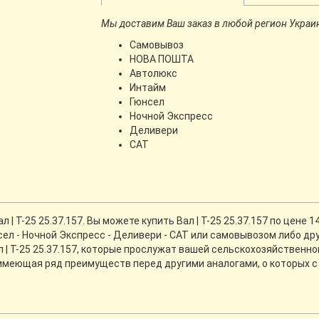
Мы доставим Ваш заказ в любой регион Украи
Самовывоз
НОВА ПОШТА
Автолюкс
Интайм
Гюнсел
Ночной Экспресс
Деливери
CАТ
 Т-25 25.37.157. Вы можете купить Вал | Т-25 25.37.157 по цене 1
ел - Ночной Экспресс - Деливери - САТ или самовывозом либо др
| Т-25 25.37.157, которые прослужат вашей сельскохозяйственной т
 имеющая ряд преимуществ перед другими аналогами, о которых 