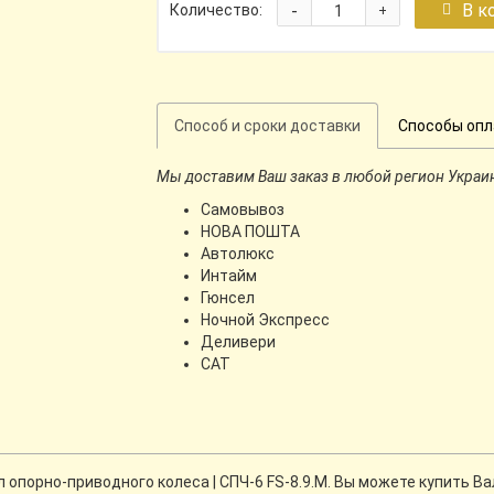
-
В к
Количество:
+
Способ и сроки доставки
Способы оп
Мы доставим Ваш заказ в любой регион Украи
Самовывоз
НОВА ПОШТА
Автолюкс
Интайм
Гюнсел
Ночной Экспресс
Деливери
CАТ
порно-приводного колеса | СПЧ-6 FS-8.9.М. Вы можете купить Вал