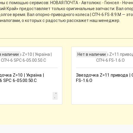
ины с помощью сервисов: НОВАЯ ПОЧТА - Автолюкс - Гюнсел - Ночн
ий Край» предоставляет только оригинальные запчасти: Вал опорн
лгое время. Вал опорно-приводного колеса | СПЧ-6 FS-8.9.М — эт
аналогами, о которых с радостью расскажет наш менеджер.
в наличии
Нет в наличии
очка Z=10 | Україна |
Звездочка Z=11 привода |
 SPC 6-05.00.50.C
FS-1.6.O