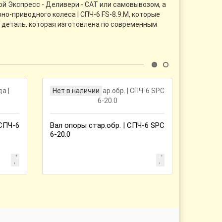
ой Экспресс - Деливери - CАТ или самовывозом, а
о-приводного колеса | СПЧ-6 FS-8.9.М, которые
о деталь, которая изготовлена по современным
Нет в наличии
Нет в 
 СПЧ-6
Вал опоры стар.обр. | СПЧ-6 SPC
6-20.0
Корпус
распре
39.0.H 