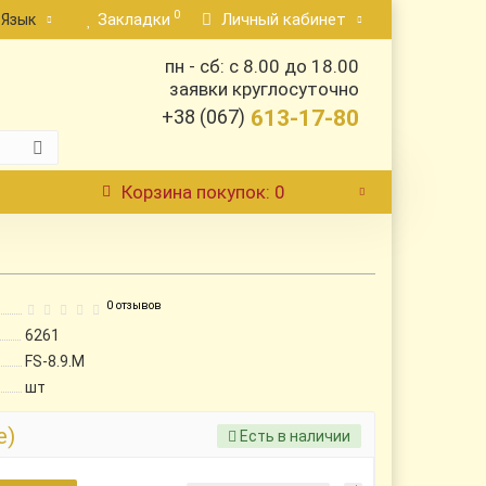
0
Закладки
Личный кабинет
Язык
пн - сб: с 8.00 до 18.00
заявки круглосуточно
+38 (067)
613-17-80
Корзина
покупок
: 0
0 отзывов
6261
FS-8.9.М
шт
е)
Есть в наличии