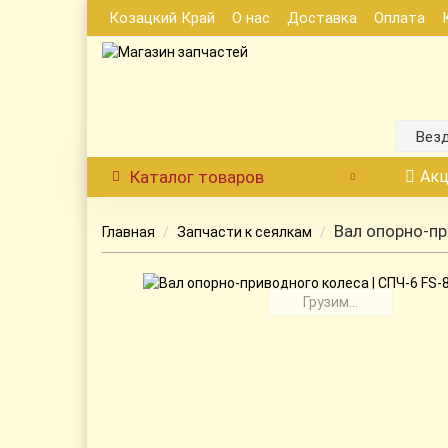
Козацкий Край
О нас
Доставка
Оплата
Вез
Каталог
товаров
Акц
Вал опорно-пр
Главная
Запчасти к сеялкам
Грузим...