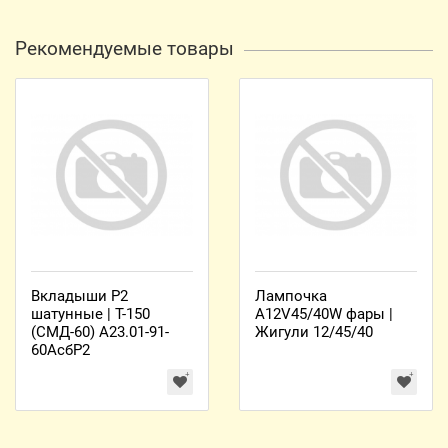
Рекомендуемые товары
Вкладыши Р2
Лампочка
шатунные | Т-150
А12V45/40W фары |
(СМД-60) А23.01-91-
Жигули 12/45/40
60АсбР2