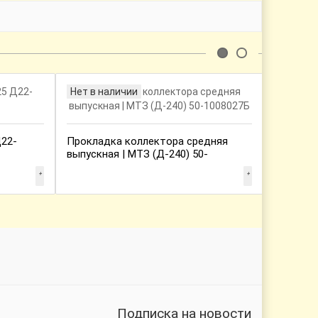
Нет в наличии
Нет в н
Палец тя
Д22-
Прокладка коллектора средняя
выпускная | МТЗ (Д-240) 50-
1008027Б
Подписка на новости