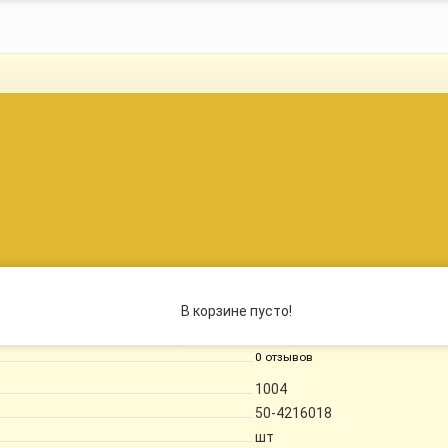
 | МТЗ 50-4216018 - 1004
В корзине пусто!
Грузим...
0 отзывов
1004
50-4216018
шт