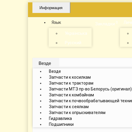
Информация
Лич
Язык
0
Закладки
Українська
Русский
Везде
Везде
Запчасти к косилкам
Запчасти к тракторам
Запчасти МТЗ пр-во Белорусь (оригинал)
Запчасти к комбайнам
Запчасти к почвообрабатывающей техни
Запчасти к сеялкам
Запчасти к опрыскивателям
Гидравлика
Подшипники