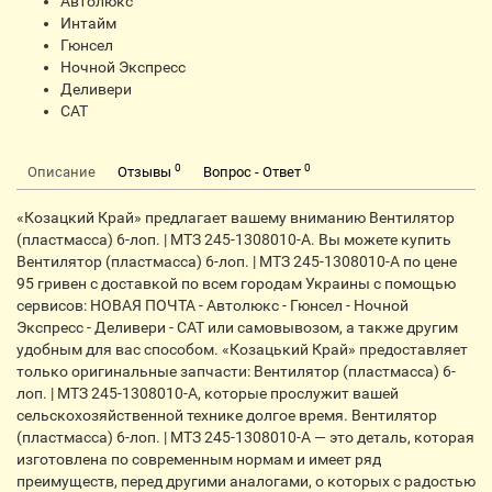
Автолюкс
Интайм
Гюнсел
Ночной Экспресс
Деливери
CАТ
0
0
Описание
Отзывы
Вопрос - Ответ
«Козацкий Край» предлагает вашему вниманию Вентилятор
(пластмасса) 6-лоп. | МТЗ 245-1308010-А. Вы можете купить
Вентилятор (пластмасса) 6-лоп. | МТЗ 245-1308010-А по цене
95 гривен с доставкой по всем городам Украины с помощью
сервисов: НОВАЯ ПОЧТА - Автолюкс - Гюнсел - Ночной
Экспресс - Деливери - CАТ или самовывозом, а также другим
удобным для вас способом. «Козацький Край» предоставляет
только оригинальные запчасти: Вентилятор (пластмасса) 6-
лоп. | МТЗ 245-1308010-А, которые прослужит вашей
сельскохозяйственной технике долгое время. Вентилятор
(пластмасса) 6-лоп. | МТЗ 245-1308010-А — это деталь, которая
изготовлена по современным нормам и имеет ряд
преимуществ, перед другими аналогами, о которых с радостью