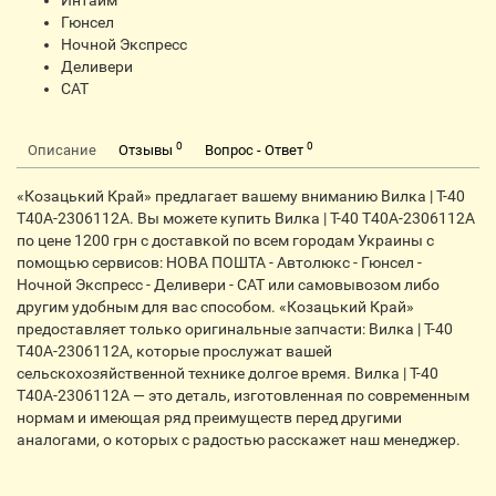
Интайм
Гюнсел
Ночной Экспресс
Деливери
CАТ
0
0
Описание
Отзывы
Вопрос - Ответ
«Козацький Край» предлагает вашему вниманию Вилка | Т-40
Т40А-2306112А. Вы можете купить Вилка | Т-40 Т40А-2306112А
по цене 1200 грн с доставкой по всем городам Украины с
помощью сервисов: НОВА ПОШТА - Автолюкс - Гюнсел -
Ночной Экспресс - Деливери - САТ или самовывозом либо
другим удобным для вас способом. «Козацький Край»
предоставляет только оригинальные запчасти: Вилка | Т-40
Т40А-2306112А, которые прослужат вашей
сельскохозяйственной технике долгое время. Вилка | Т-40
Т40А-2306112А — это деталь, изготовленная по современным
нормам и имеющая ряд преимуществ перед другими
аналогами, о которых с радостью расскажет наш менеджер.