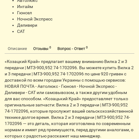
Автолюкс
Интайм
Гюнсел
Ночной Экспресс
Деливери
CАТ
0
0
Описание
Отзывы
Вопрос - Ответ
«Козацкий Край» предлагает вашему вниманию Вилка 2 и 3
передачи | МТЗ-900,952 74-1702096. Вы можете купить Вилка 2
и 3 передачи | МТЗ-900,952 74-1702096 по цене 920 гривен с
доставкой по всем городам Украины с помощью сервисов:
НОВАЯ ПОЧТА - Автолюкс - Гюнсел - Ночной Экспресс -
Деливери - CАТ или самовывозом, а также другим удобным
для вас способом. «Козацький Край» предоставляет только
оригинальные запчасти: Вилка 2 и 3 передачи | МТЗ-900,952
74-1702096, которые прослужит вашей сельскохозяйственной
технике долгое время. Вилка 2 и 3 передачи | МТЗ-900,952 74-
1702096 — это деталь, которая изготовлена по современным
нормам и имеет ряд преимуществ, перед другими аналогами, о
которых с радостью расскажет наш менеджер.