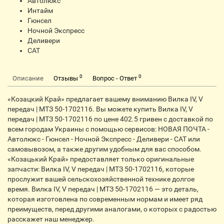
Автолюкс
Интайм
Гюнсел
Ночной Экспресс
Деливери
CАТ
0
0
Описание
Отзывы
Вопрос - Ответ
«Козацкий Край» предлагает вашему вниманию Вилка IV, V
передач | МТЗ 50-1702116. Вы можете купить Вилка IV, V
передач | МТЗ 50-1702116 по цене 402.5 гривен с доставкой по
всем городам Украины с помощью сервисов: НОВАЯ ПОЧТА -
Автолюкс - Гюнсел - Ночной Экспресс - Деливери - CАТ или
самовывозом, а также другим удобным для вас способом.
«Козацький Край» предоставляет только оригинальные
запчасти: Вилка IV, V передач | МТЗ 50-1702116, которые
прослужит вашей сельскохозяйственной технике долгое
время. Вилка IV, V передач | МТЗ 50-1702116 — это деталь,
которая изготовлена по современным нормам и имеет ряд
преимуществ, перед другими аналогами, о которых с радостью
расскажет наш менеджер.