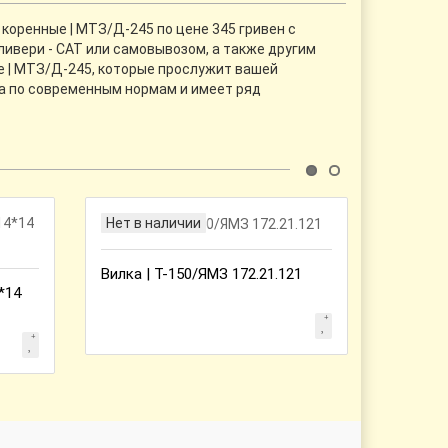
оренные | МТЗ/Д-245 по цене 345 гривен с
ливери - CАТ или самовывозом, а также другим
е | МТЗ/Д-245, которые прослужит вашей
на по современным нормам и имеет ряд
Нет в наличии
Нет в 
Вилка | Т-150/ЯМЗ 172.21.121
*14
Прокла
разъед