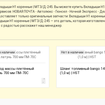
адыши Н1 коренные | МТЗ/Д-245. Вы можете купить Вкладыши Н1 к
висов: НОВАЯ ПОЧТА - Автолюкс - Гюнсел - Ночной Экспресс - Де
доставляет только оригинальные запчасти: Вкладыши Н1 коренны
адыши Н1 коренные | МТЗ/Д-245 — это деталь, которая изготовле
х с радостью расскажет наш менеджер.
в наличии
Нет в наличии
од массы плетённый
Шланг топливный bango 14
нь 700 мм ПМ-70С
(1,0 м) | HST