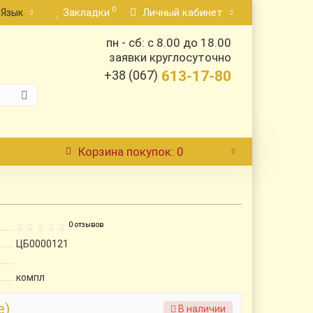
0
Закладки
Личный кабинет
Язык
пн - сб: с 8.00 до 18.00
заявки круглосуточно
+38 (067)
613-17-80
Корзина
покупок
: 0
0 отзывов
ЦБ0000121
компл
е)
В наличии