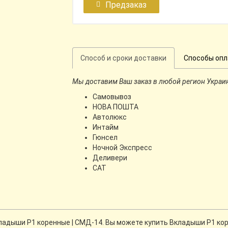
Предзаказ
Способ и сроки доставки
Способы оп
Мы доставим Ваш заказ в любой регион Украи
Самовывоз
НОВА ПОШТА
Автолюкс
Интайм
Гюнсел
Ночной Экспресс
Деливери
CАТ
адыши Р1 коренные | СМД-14. Вы можете купить Вкладыши Р1 коре