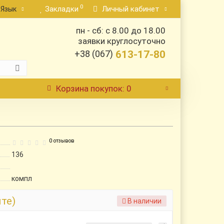
0
Закладки
Личный кабинет
Язык
пн - сб: с 8.00 до 18.00
заявки круглосуточно
+38 (067)
613-17-80
Корзина
покупок
: 0
0 отзывов
136
компл
йте)
В наличии