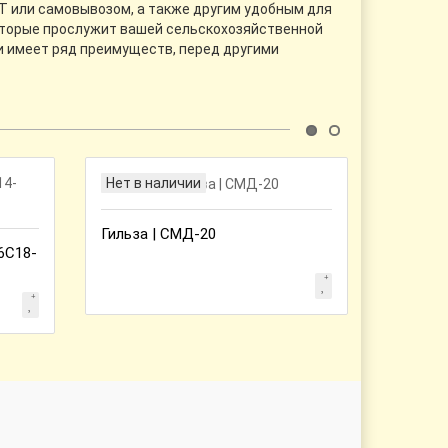
АТ или самовывозом, а также другим удобным для
которые прослужит вашей сельскохозяйственной
и имеет ряд преимуществ, перед другими
Нет в наличии
Нет в 
Гильза | СМД-20
6С18-
Трубка
18-22 