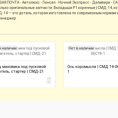
АЯ ПОЧТА - Автолюкс - Гюнсел - Ночной Экспресс - Деливери - C
олько оригинальные запчасти: Вкладыши Р1 коренные | СМД-14, 
Д-14 — это деталь, которая изготовлена по современным нормам 
менеджер.
в наличии
Нет в наличии
ц маховика под пусковой
Ось коромысла | СМД 14-0
атель, стартер | СМД-21
1