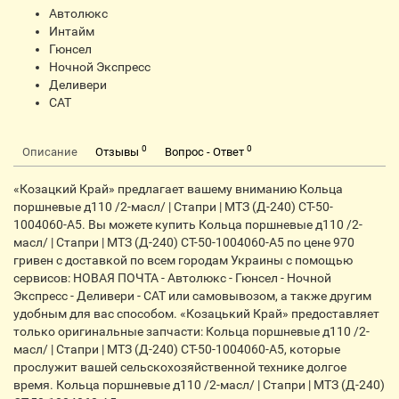
Автолюкс
Интайм
Гюнсел
Ночной Экспресс
Деливери
CАТ
0
0
Описание
Отзывы
Вопрос - Ответ
«Козацкий Край» предлагает вашему вниманию Кольца
поршневые д110 /2-масл/ | Стапри | МТЗ (Д-240) СТ-50-
1004060-А5. Вы можете купить Кольца поршневые д110 /2-
масл/ | Стапри | МТЗ (Д-240) СТ-50-1004060-А5 по цене 970
гривен с доставкой по всем городам Украины с помощью
сервисов: НОВАЯ ПОЧТА - Автолюкс - Гюнсел - Ночной
Экспресс - Деливери - CАТ или самовывозом, а также другим
удобным для вас способом. «Козацький Край» предоставляет
только оригинальные запчасти: Кольца поршневые д110 /2-
масл/ | Стапри | МТЗ (Д-240) СТ-50-1004060-А5, которые
прослужит вашей сельскохозяйственной технике долгое
время. Кольца поршневые д110 /2-масл/ | Стапри | МТЗ (Д-240)