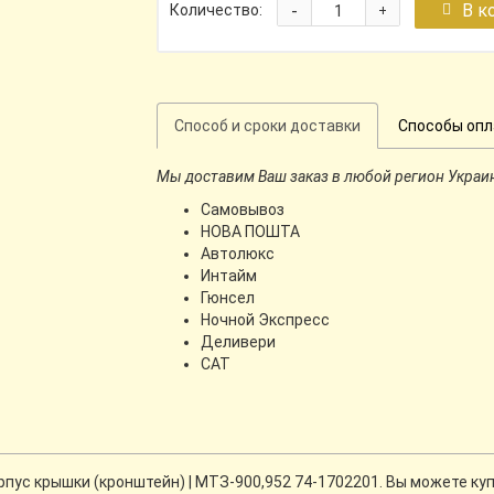
-
В к
Количество:
+
Способ и сроки доставки
Способы оп
Мы доставим Ваш заказ в любой регион Украи
Самовывоз
НОВА ПОШТА
Автолюкс
Интайм
Гюнсел
Ночной Экспресс
Деливери
CАТ
ус крышки (кронштейн) | МТЗ-900,952 74-1702201. Вы можете куп