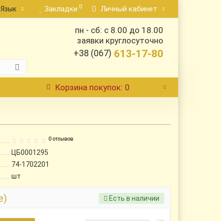
0
Закладки
Личный кабинет
Язык
пн - сб: с 8.00 до 18.00
заявки круглосуточно
+38 (067)
613-17-80
Корзина
покупок
: 0
5
0 отзывов
ЦБ0001295
74-1702201
шт
е)
Есть в наличии