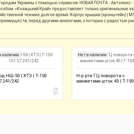
 городам Украины с помощью сервисов: НОВАЯ ПОЧТА - Автолюкс - 
собом. «Козацький Край» предоставляет только оригинальные зап
йственной технике долгое время. Корпус крышки (кронштейн) | МТ
преимуществ, перед другими аналогами, о которых с радостью р
в наличии
Нет в наличии
од НШ-50 | ХТЗ | Т-150
Н-р рти ГЦ поворота с
7.241/242
манжетами шток 45 | Т-150